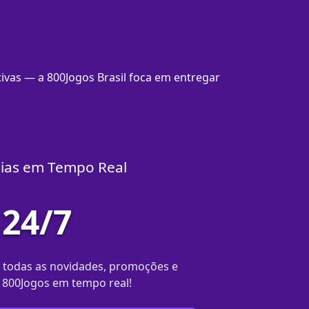
vas — a 800Jogos Brasil foca em entregar
cias em Tempo Real
24/7
e todas as novidades, promoções e
 800Jogos em tempo real!