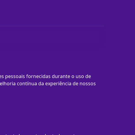
es pessoais fornecidas durante o uso de
elhoria contínua da experiência de nossos