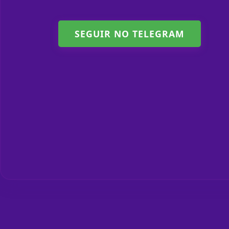
SEGUIR NO TELEGRAM