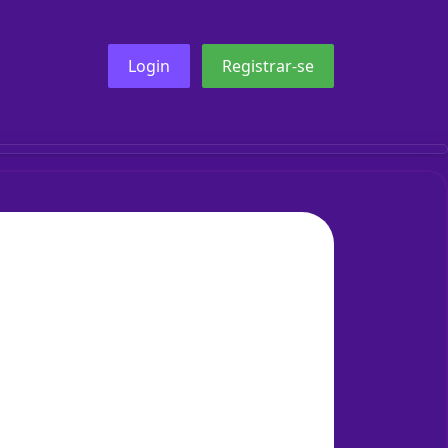
Login
Registrar-se