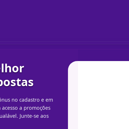
elhor
postas
ônus no cadastro e em
m acesso a promoções
ualável. Junte-se aos