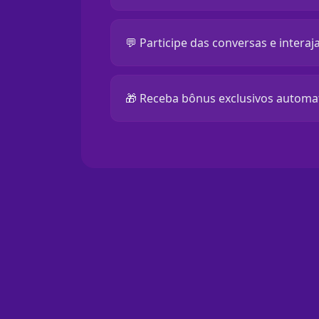
💬 Participe das conversas e interaj
🎁 Receba bônus exclusivos autom