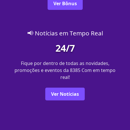
Ver Bônus
📢 Notícias em Tempo Real
24/7
Fique por dentro de todas as novidades,
promoções e eventos da 8385 Com em tempo
real!
Ver Notícias