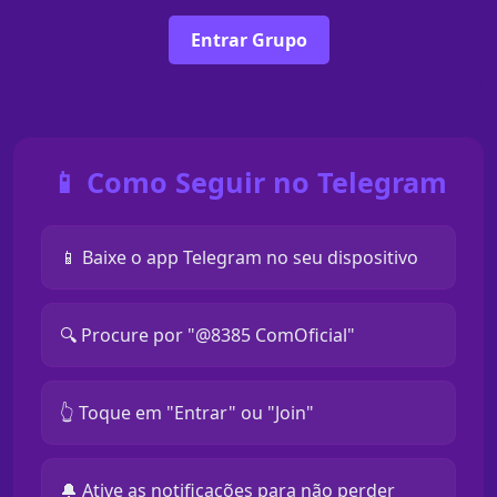
Entrar Grupo
📱 Como Seguir no Telegram
📱 Baixe o app Telegram no seu dispositivo
🔍 Procure por "@8385 ComOficial"
👆 Toque em "Entrar" ou "Join"
🔔 Ative as notificações para não perder