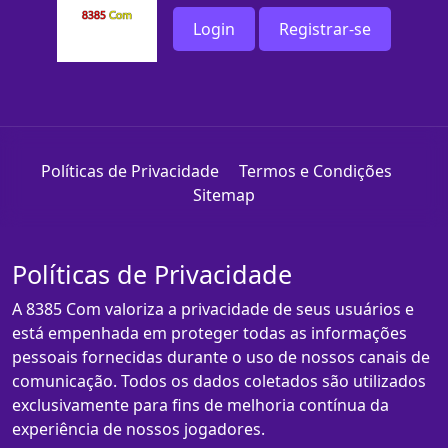
Login
Registrar-se
Políticas de Privacidade
Termos e Condições
Sitemap
Políticas de Privacidade
A 8385 Com valoriza a privacidade de seus usuários e
está empenhada em proteger todas as informações
pessoais fornecidas durante o uso de nossos canais de
comunicação. Todos os dados coletados são utilizados
exclusivamente para fins de melhoria contínua da
experiência de nossos jogadores.