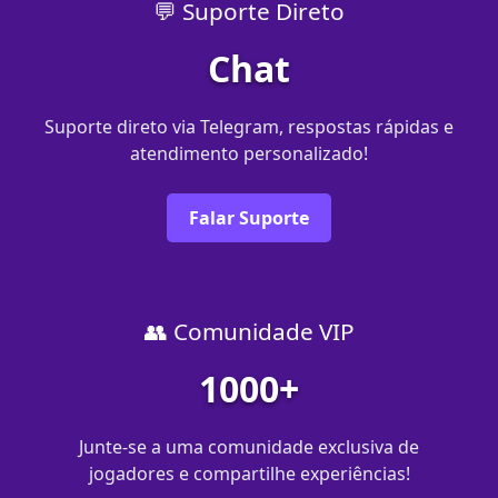
💬 Suporte Direto
Chat
Suporte direto via Telegram, respostas rápidas e
atendimento personalizado!
Falar Suporte
👥 Comunidade VIP
1000+
Junte-se a uma comunidade exclusiva de
jogadores e compartilhe experiências!