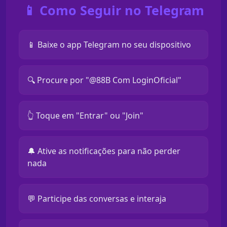
📱 Como Seguir no Telegram
📱 Baixe o app Telegram no seu dispositivo
🔍 Procure por "@88B Com LoginOficial"
👆 Toque em "Entrar" ou "Join"
🔔 Ative as notificações para não perder
nada
💬 Participe das conversas e interaja