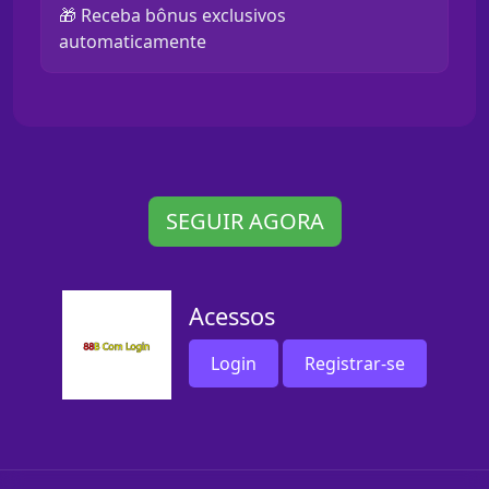
🎁 Receba bônus exclusivos
automaticamente
SEGUIR AGORA
Acessos
Login
Registrar-se