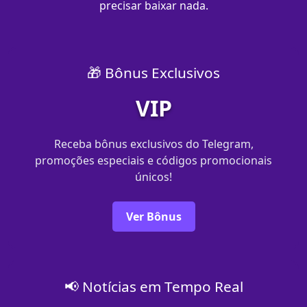
precisar baixar nada.
🎁 Bônus Exclusivos
VIP
Receba bônus exclusivos do Telegram,
promoções especiais e códigos promocionais
únicos!
Ver Bônus
📢 Notícias em Tempo Real