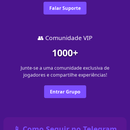
Falar Suporte
👥 Comunidade VIP
1000+
Junte-se a uma comunidade exclusiva de
jogadores e compartilhe experiências!
Entrar Grupo
📱 Como Seguir no Telegram