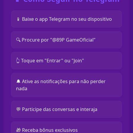
📱 Baixe o app Telegram no seu dispositivo
🔍 Procure por "@89P GameOficial"
👆 Toque em "Entrar" ou "Join"
🔔 Ative as notificações para não perder
nada
💬 Participe das conversas e interaja
🎁 Receba bônus exclusivos