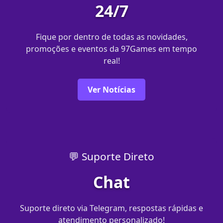
24/7
Fique por dentro de todas as novidades,
promoções e eventos da 97Games em tempo
real!
Ver Notícias
💬 Suporte Direto
Chat
Suporte direto via Telegram, respostas rápidas e
atendimento personalizado!