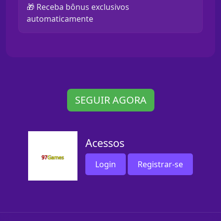
🎁 Receba bônus exclusivos
automaticamente
SEGUIR AGORA
Acessos
Login
Registrar-se