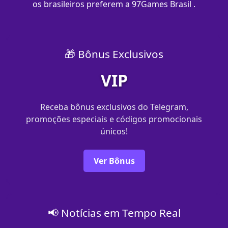
os brasileiros preferem a 97Games Brasil .
🎁 Bônus Exclusivos
VIP
Receba bônus exclusivos do Telegram,
promoções especiais e códigos promocionais
únicos!
Ver Bônus
📢 Notícias em Tempo Real