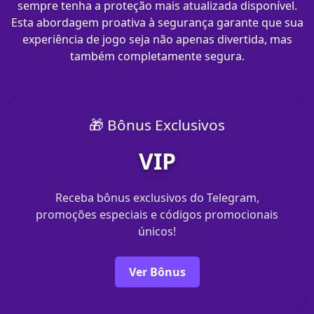
sempre tenha a proteção mais atualizada disponível.
Esta abordagem proativa à segurança garante que sua
experiência de jogo seja não apenas divertida, mas
também completamente segura.
🎁 Bônus Exclusivos
VIP
Receba bônus exclusivos do Telegram,
promoções especiais e códigos promocionais
únicos!
Ver Bônus