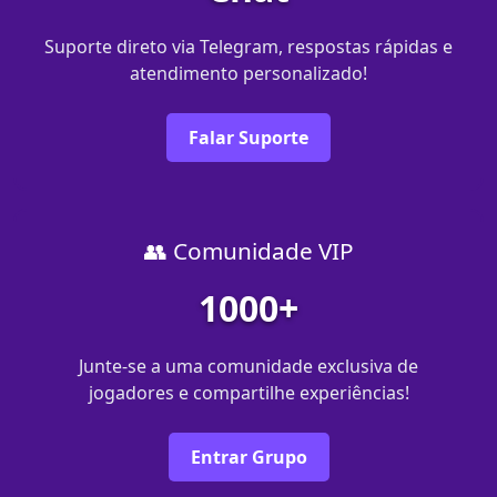
Suporte direto via Telegram, respostas rápidas e
atendimento personalizado!
Falar Suporte
👥 Comunidade VIP
1000+
Junte-se a uma comunidade exclusiva de
jogadores e compartilhe experiências!
Entrar Grupo