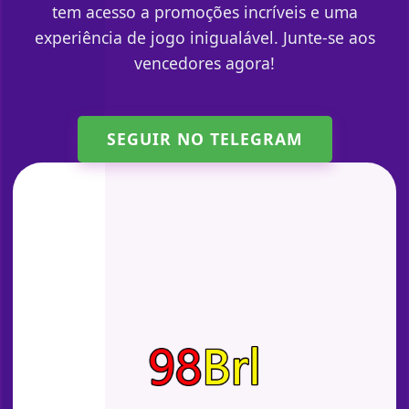
tem acesso a promoções incríveis e uma
experiência de jogo inigualável. Junte-se aos
vencedores agora!
SEGUIR NO TELEGRAM