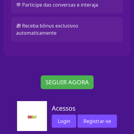
💬 Participe das conversas e interaja
🎁 Receba bônus exclusivos
automaticamente
SEGUIR AGORA
Acessos
Login
Registrar-se