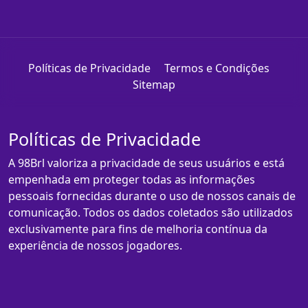
Políticas de Privacidade
Termos e Condições
Sitemap
Políticas de Privacidade
A 98Brl valoriza a privacidade de seus usuários e está
empenhada em proteger todas as informações
pessoais fornecidas durante o uso de nossos canais de
comunicação. Todos os dados coletados são utilizados
exclusivamente para fins de melhoria contínua da
experiência de nossos jogadores.